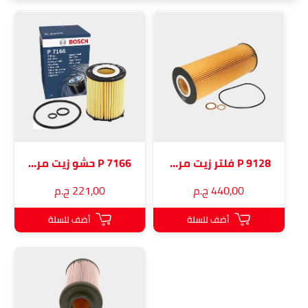
P 9128 فلتر زيت مرسيدس أكتروس
P 7166 حشو زيت مرسيدس
440٫00 ج.م
221٫00 ج.م
أضف للسلة
أضف للسلة