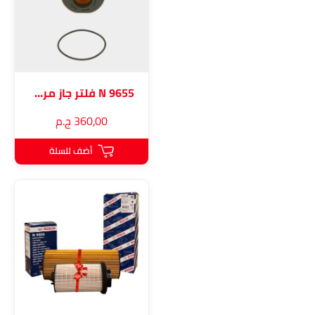
N 9655 فلتر جاز مرسيدس أكتروس
360٫00 ج.م
أضف للسلة