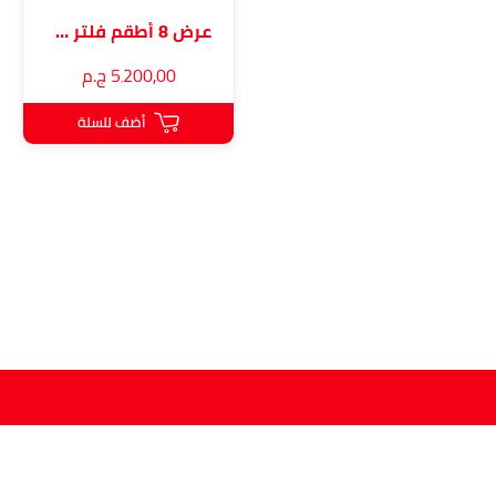
عرض 8 أطقم فلتر مرسيدس أكتروس جاز و زيت
5٬200٫00 ج.م
أضف للسلة