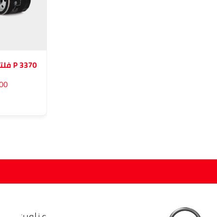
S 0064 عمة هواء مرسيدس أكتروس
P 2041 فلتر زيت ميتسوبيشي و نيسان
160٫00 ج.م
0٫00
عناوين