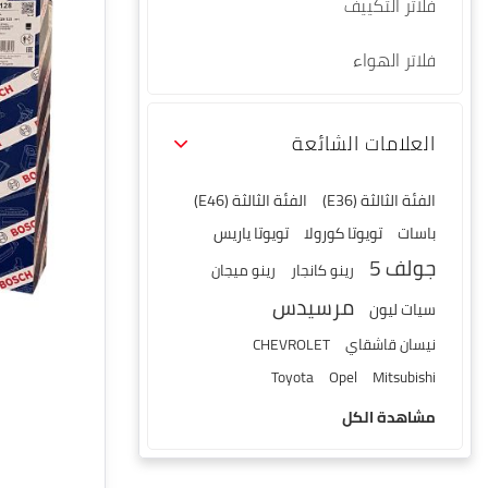
فلاتر التكييف
فلاتر الهواء
العلامات الشائعة
الفئة الثالثة (E36)
الفئة الثالثة (E46)
باسات
تويوتا كورولا
تويوتا ياريس
جولف 5
رينو كانجار
رينو ميجان
مرسيدس
سيات ليون
نيسان قاشقاي
CHEVROLET
Toyota
Opel
Mitsubishi
مشاهدة الكل