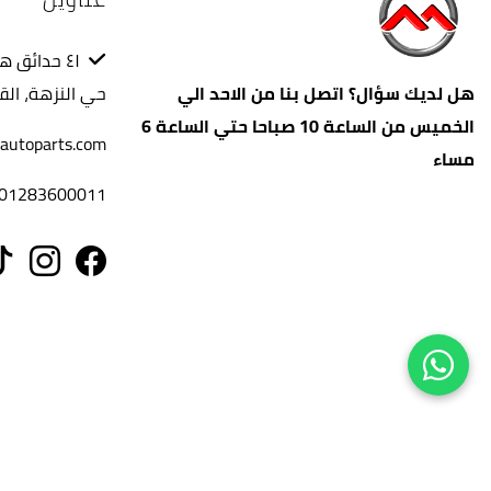
٤١ حدائق 
هل لديك سؤال؟ اتصل بنا من الاحد الي
حي النزهة، الق
الخميس من الساعة 10 صباحا حتي الساعة 6
autoparts.com
مساء
01283600011
حقوق الطبع والنشر والنسخ؛ 2026 موشن أوتو بارتس. كل الحقوق