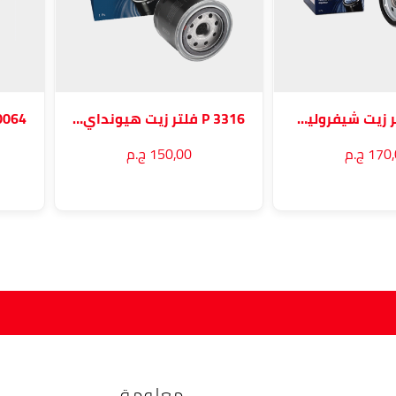
P 3370 فلتر زيت شيفروليه و دايو
P 3316 فلتر زيت هيونداي وكيا
17 ج.م
150٫00 ج.م
معلومة