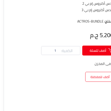
 أكتروس إم بي 2
س أكتروس إم بي 3
نتج:
ACTROS-BUNDLE
5٬ ج.م
الكمية:
أضف للسلة
فى المخزن
أضف للمفضلة