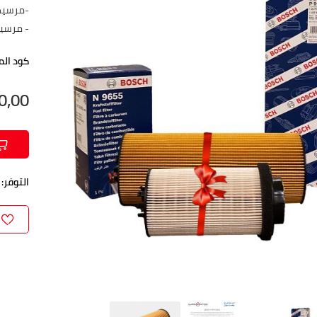
-مرسيدس
- مرسيد
كود الم
200٫00
التوفر: