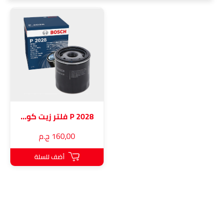
P 2028 فلتر زيت كورولا و ياريس
160٫00 ج.م
أضف للسلة