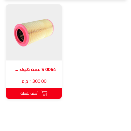
S 0064 عمة هواء مرسيدس أكتروس
1٬300٫00 ج.م
أضف للسلة