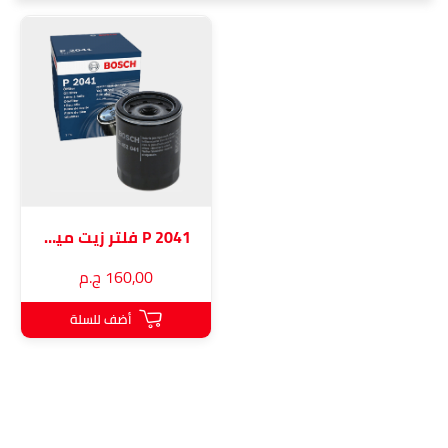
P 2041 فلتر زيت ميتسوبيشي و نيسان
160٫00 ج.م
أضف للسلة